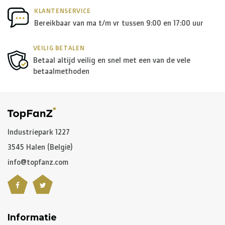
B. Welke transporteurs gebruiken jullie?
KLANTENSERVICE
Bereikbaar van ma t/m vr tussen 9:00 en 17:00 uur
Binnen
België
leveren we in principe via
Bpost
, in
Nederland
wordt er door
PostNL
geleverd, en in de
rest
VEILIG BETALEN
Betaal altijd veilig en snel met een van de vele
van Europa
gebruiken we in de meeste gevallen
DPD
.
betaalmethoden
Voor de
rest van de wereld
maken we gebruik van onder
andere
DPD
en
DHL
.
C. Hoe lang is een pakket onderweg?
Industriepark 1227
3545 Halen (België)
Niet gepersonaliseerde artikelen:
info@topfanz.com
-
België
en
Nederland
: gewoonlijk 2 à 3 werkdagen
-
Buurlanden
: 2 à 4 werkdagen
-
Europese Unie
,
Zwitserland
en
USA
: 3 à 5 werkdagen
-
Rest van de wereld
: gemiddeld 5 à 8 werkdagen
Informatie