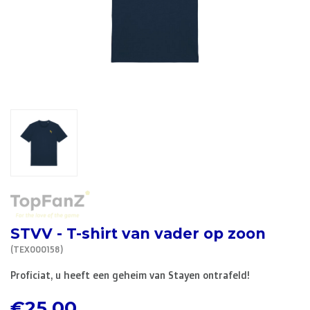
R. EV - Remco Evenepoel
Workout Buddies
R. EV - Remco Evenepoel
Veilingen
Lopende veilingen
Afgelopen veilingen
STVV - T-shirt van vader op zoon
(TEX000158)
Proficiat, u heeft een geheim van Stayen ontrafeld!
€25,00