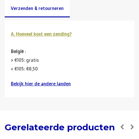
Verzenden & retourneren
A. Hoeveel kost een zending?
België
:
> €105: gratis
< €105: €8,50
Bekijk hier de andere landen
Buurlanden
(Duitsland, Luxemburg, Frankrijk ):
> €150: gratis
< €150: €12
Nederland:
Gerelateerde producten
> €150: gratis