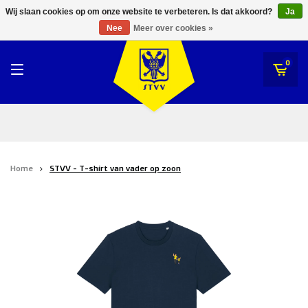
RWDM Brussels
Wij slaan cookies op om onze website te verbeteren. Is dat akkoord?
Ja
STVV
Nee
Meer over cookies »
SK Beveren
STVV
0
Union Saint-Gilloise
Topfanz Outlet
Marktrock
Home
STVV - T-shirt van vader op zoon
Allemoal Truineer
Alpecin Premier Tech /Fenix Premier Tech
Heroes
Thierry Neuville
Sportoase