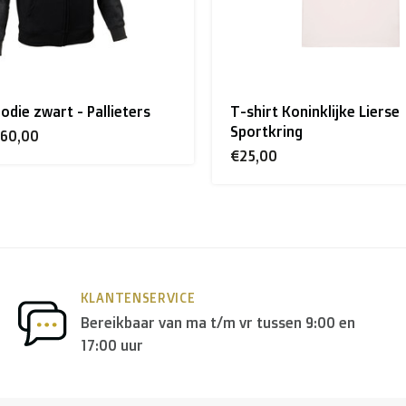
ons te contacteren.
ninklijke Lierse
T-shirt donker grijs - coll
g
Gerets
€27,00
erland
wordt er door
PostNL
geleverd, en in de
rest van Eur
nder andere
DPD
en
DHL
.
KLANTENSERVICE
Bereikbaar van ma t/m vr tussen 9:00 en
17:00 uur