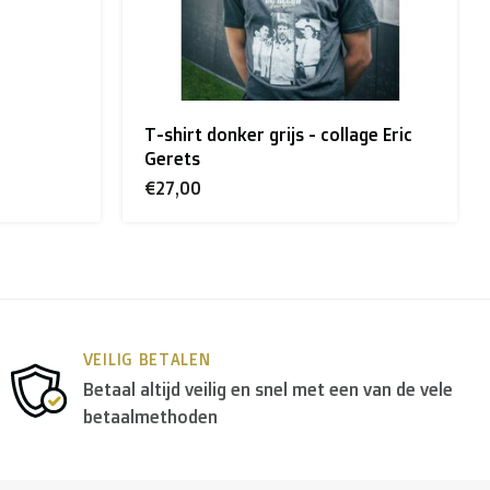
age Eric
Zipped hoodie zwart - Pallieters
€75,00
€60,00
opa
gebruiken we in de meeste gevallen
DPD
.
VEILIG BETALEN
Betaal altijd veilig en snel met een van de vele
betaalmethoden