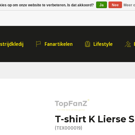
Alpecin Premier Tech
Evenepoel
kies op om onze website te verbeteren. Is dat akkoord?
Ja
Nee
Meer o
/Fenix Premier Tech
e
trijdkledij
Fanartikelen
Lifestyle
T-shirt K Lierse 
(TEX000019)