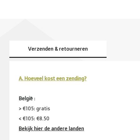
Verzenden & retourneren
A. Hoeveel kost een zending?
België
:
> €105: gratis
< €105: €8,50
Bekijk hier de andere landen
Buurlanden
(Duitsland, Luxemburg, Frankrijk ):