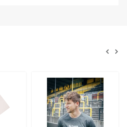
panje, Tsjechië, Zweden):