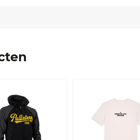
cten
nd, Hongarije, Ierland, Italië, Oostenrijk, Polen, Portugal, S
and + USA
: €35