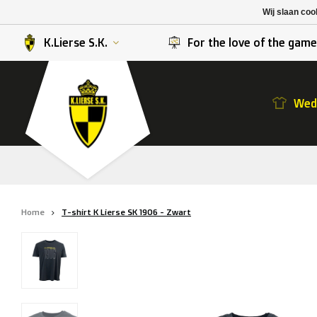
K. Berchem sport
SK Beveren
Wij slaan coo
K. Lierse S.K.
STVV
K.Lierse S.K.
For the love of the gam
Weds
Home
T-shirt K Lierse SK 1906 - Zwart