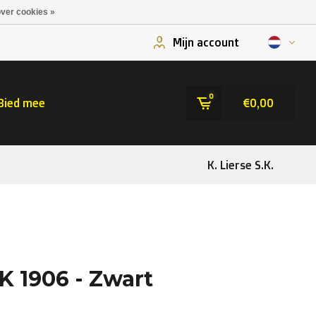
ver cookies »
Mijn account
0
Bied mee
€0,00
K. Lierse S.K.
SK 1906 - Zwart