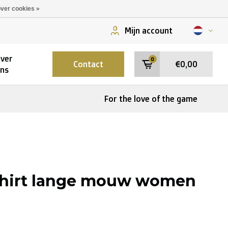
ver cookies »
Mijn account
ver
0
Contact
€0,00
ns
For the love of the game
shirt lange mouw women