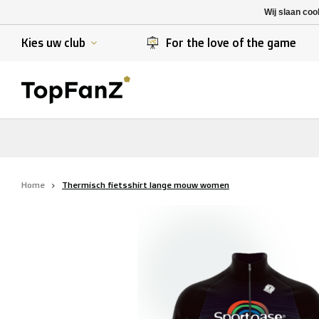
K. Berchem sport
SK Beveren
Wij slaan coo
K. Lierse S.K.
STVV
Kies uw club
For the love of the game
Home
Thermisch fietsshirt lange mouw women