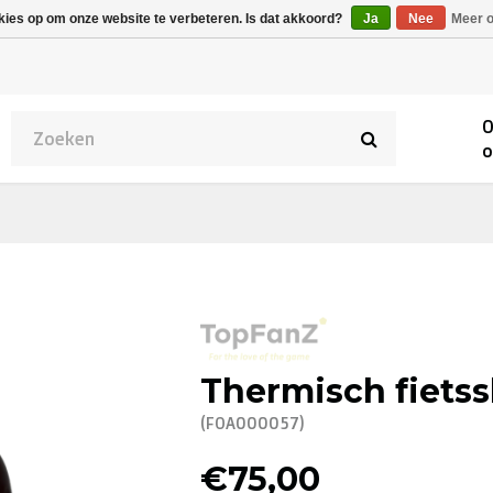
Alpecin Premier Tech
Evenepoel
kies op om onze website te verbeteren. Is dat akkoord?
Ja
Nee
Meer o
/Fenix Premier Tech
O
o
Thermisch fiets
(FOA000057)
€75,00