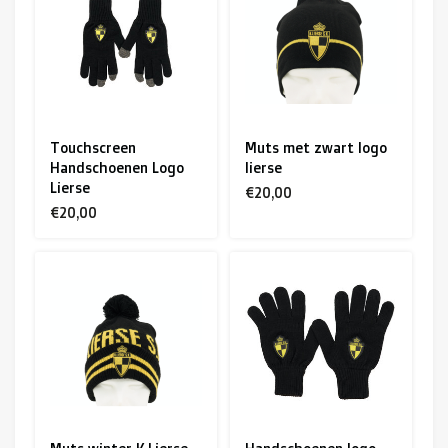
R. EV - Remco Evenepoel
Workout Buddies
R. EV - Remco Evenepoel
Touchscreen
Muts met zwart logo
Handschoenen Logo
lierse
Veilingen
Lierse
€20,00
€20,00
Lopende veilingen
Afgelopen veilingen