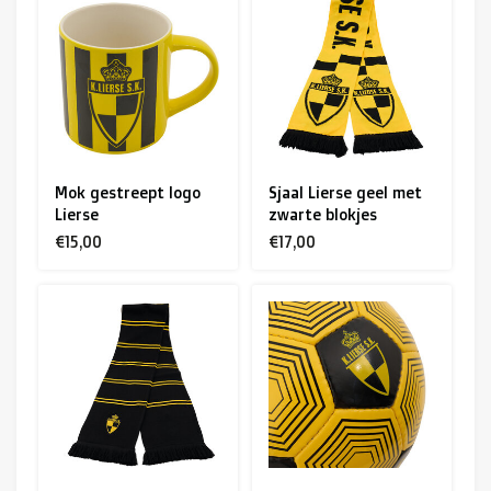
Mok gestreept logo
Sjaal Lierse geel met
Lierse
zwarte blokjes
€15,00
€17,00