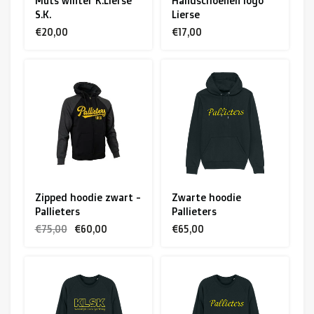
Muts winter K.Lierse
Handschoenen logo
S.K.
Lierse
€20,00
€17,00
Zipped hoodie zwart -
Zwarte hoodie
Pallieters
Pallieters
€75,00
€60,00
€65,00