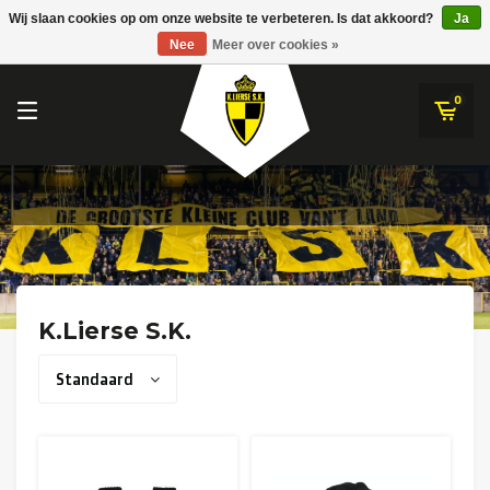
RWDM Brussels
Wij slaan cookies op om onze website te verbeteren. Is dat akkoord?
Ja
K.Lierse S.K.
Nee
Meer over cookies »
SK Beveren
STVV
0
Union Saint-Gilloise
Topfanz Outlet
Marktrock
Allemoal Truineer
K.Lierse S.K.
Alpecin Premier Tech /Fenix Premier Tech
Standaard
Heroes
Thierry Neuville
Sportoase